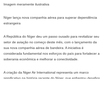
Imagem meramente ilustrativa
Níger lança nova companhia aérea para superar dependência
estrangeira
A República do Níger deu um passo ousado para revitalizar seu
setor de aviação no começo deste mês, com o lançamento da
sua nova companhia aérea de bandeira. A iniciativa é
considerada fundamental nos esforços do país para fortalecer a
soberania econômica e melhorar a conectividade.
A criação da Niger Air International representa um marco
significativo na história recente do Níger, que enfrentou desafios
durante décadas para manter uma indústria de aviação robusta.
A ausência de uma companhia aérea nacional confiável limitou a
capacidade do país de conectar suas regiões e se integrar à rede
global de aviação.