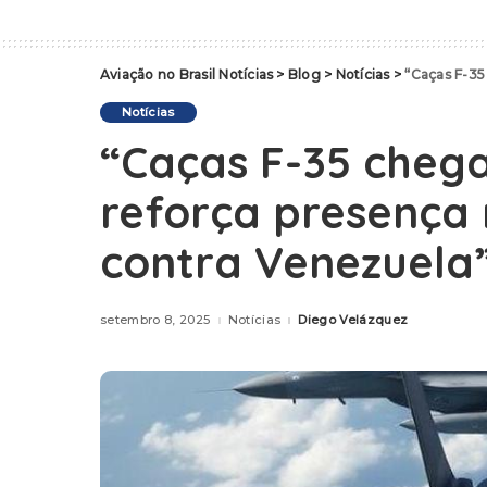
Aviação no Brasil Notícias
>
Blog
>
Notícias
>
“Caças F-35 c
Notícias
“Caças F-35 cheg
reforça presença 
contra Venezuela
setembro 8, 2025
Notícias
Diego Velázquez
Posted
by