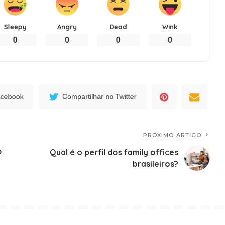
Sleepy
Angry
Dead
Wink
0
0
0
0
acebook
Compartilhar no Twitter
PRÓXIMO ARTIGO
p
Qual é o perfil dos family offices
brasileiros?