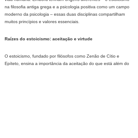
na filosofia antiga grega e a psicologia positiva como um campo
moderno da psicologia – essas duas disciplinas compartilham
muitos princípios e valores essenciais.
Raízes do estoicismo: aceitação e virtude
O estoicismo, fundado por filósofos como Zenão de Cítio e
Epíteto, ensina a importância da aceitação do que está além do
nosso controle e do cultivo da virtude. Os estóicos acreditavam
que a chave para a felicidade reside na nossa capacidade de
viver em harmonia com a natureza e desenvolver virtudes como
coragem, sabedoria e justiça.
Os pilares da psicologia positiva: gratidão e resiliência
Por outro lado, a psicologia positiva, desenvolvida por Martin
Seligman e outros psicólogos contemporâneos, concentra-se no