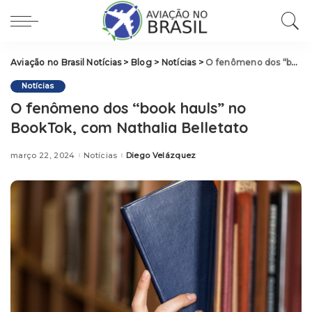
Aviação no Brasil Notícias
>
Blog
>
Notícias
>
O fenômeno dos “book hauls” no BookTok, com Nathalia Belletato
Notícias
O fenômeno dos “book hauls” no
BookTok, com Nathalia Belletato
março 22, 2024
Notícias
Diego Velázquez
Posted
by