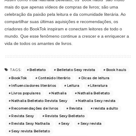
mais do que apenas vídeos de compras de livros; são uma
celebração da paixão pela leitura e da comunidade literária. Ao
compartilhar suas últimas aquisições e recomendações, os
criadores do BookTok inspiram e conectam leitores de todo o
mundo. Que esse fenômeno continue a crescer e a enriquecer a
vida de todos os amantes de livros.
Belletato
Belletato Sexy revista
Book hauls
TAGS:
BookTok
Conteúdo literário
Dicas de leitura
Influenciadores literários
Leitura
Literatura
Livros populares
Nathalia
Nathalia Belletato
Nathalia Belletato Revista Sexy
Nathalia Sexy revista
Recomendações de livros
Revista
revista adulto
Revista Sexy
Revista Sexy Belletato
Revista Sexy Nathalia
Sexy
Sexy revista
Sexy revista Belletato