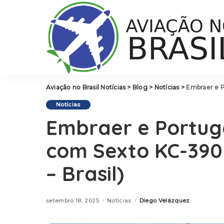
Aviação no Brasil Notícias
>
Blog
>
Notícias
>
Embraer e Po
Notícias
Embraer e Portug
com Sexto KC-390 
– Brasil)
setembro 18, 2025
Notícias
Diego Velázquez
Posted
by