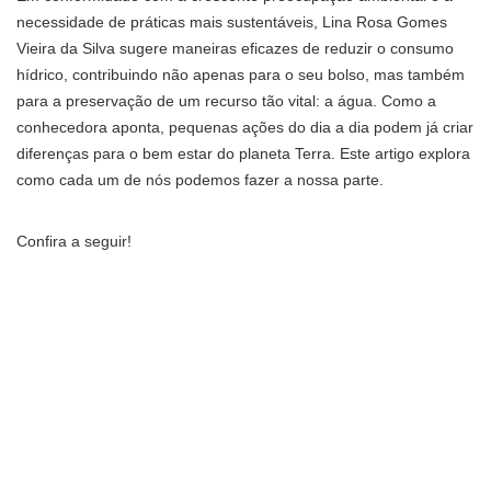
necessidade de práticas mais sustentáveis, Lina Rosa Gomes
Vieira da Silva sugere maneiras eficazes de reduzir o consumo
hídrico, contribuindo não apenas para o seu bolso, mas também
para a preservação de um recurso tão vital: a água. Como a
conhecedora aponta, pequenas ações do dia a dia podem já criar
diferenças para o bem estar do planeta Terra. Este artigo explora
como cada um de nós podemos fazer a nossa parte.
Confira a seguir!
Como otimizar o uso da água no banheiro?
Primeiramente, uma das áreas da casa onde o consumo de água
pode ser significativamente reduzido é o banheiro. Em
conformidade com as melhores práticas de sustentabilidade,
considere instalar vasos sanitários com duplo acionamento. Estes
permitem escolher entre uma descarga menor para líquidos e