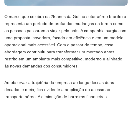
O marco que celebra os 25 anos da Gol no setor aéreo brasileiro
representa um período de profundas mudanças na forma como
as pessoas passaram a viajar pelo país. A companhia surgiu com
uma proposta inovadora, focada em eficiência e em um modelo
operacional mais acessível. Com o passar do tempo, essa
abordagem contribuiu para transformar um mercado antes
restrito em um ambiente mais competitivo, moderno e alinhado
às novas demandas dos consumidores.
Ao observar a trajetória da empresa ao longo dessas duas
décadas e meia, fica evidente a ampliação do acesso ao
transporte aéreo. A diminuição de barreiras financeiras
possibilitou que novos públicos passassem a utilizar o avião como
meio de deslocamento. Esse avanço estimulou o crescimento da
demanda, fortaleceu conexões regionais e impulsionou setores
como turismo e negócios, gerando impactos positivos em