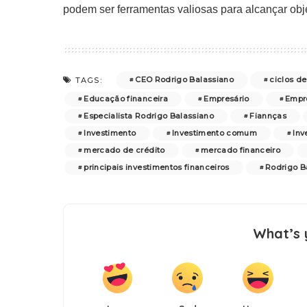
podem ser ferramentas valiosas para alcançar objet
CEO Rodrigo Balassiano
ciclos d
TAGS:
Educação financeira
Empresário
Empre
Especialista Rodrigo Balassiano
Fiannças
Investimento
Investimento comum
Inv
mercado de crédito
mercado financeiro
principais investimentos financeiros
Rodrigo B
What’s 