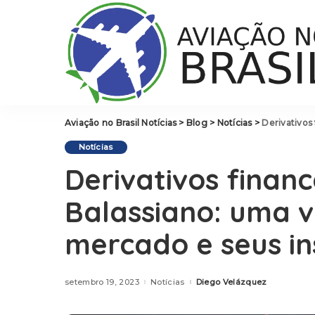
Aviação no Brasil Notícias
>
Blog
>
Notícias
>
Derivativos fin
Notícias
Derivativos finan
Balassiano: uma 
mercado e seus i
setembro 19, 2023
Notícias
Diego Velázquez
Posted
by