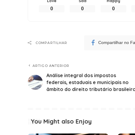
Love
Sad
Happy
0
0
0
Compartilhar no F
COMPARTILHAR
ARTIGO ANTERIOR
Análise integral dos impostos
federais, estaduais e municipais no
âmbito do direito tributário brasileir
You Might also Enjoy