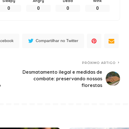
Sleepy
Angry
Dead
Wink
0
0
0
0
acebook
Compartilhar no Twitter
PRÓXIMO ARTIGO
Desmatamento ilegal e medidas de
combate: preservando nossas
o
florestas