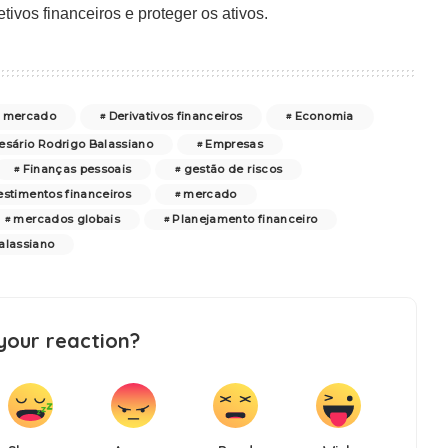
ivos financeiros e proteger os ativos.
e mercado
Derivativos financeiros
Economia
sário Rodrigo Balassiano
Empresas
Finanças pessoais
gestão de riscos
estimentos financeiros
mercado
mercados globais
Planejamento financeiro
alassiano
your reaction?