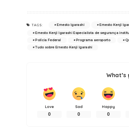
Ernesto Igarashi
Ernesto Kenji Iga
TAGS:
Ernesto Kenji Igarashi Especialista de segurança instit
Polícia Federal
Programa aeroporto
Qu
Tudo sobre Ernesto Kenji Igarashi
What’s 
Love
Sad
Happy
0
0
0