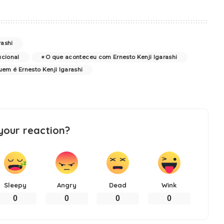
rashi
ucional
O que aconteceu com Ernesto Kenji Igarashi
em é Ernesto Kenji Igarashi
your reaction?
Sleepy
Angry
Dead
Wink
0
0
0
0