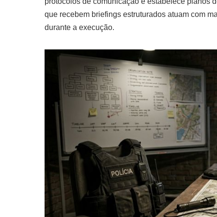
protocolos de comunicação e estabelece planos d
que recebem briefings estruturados atuam com ma
durante a execução.