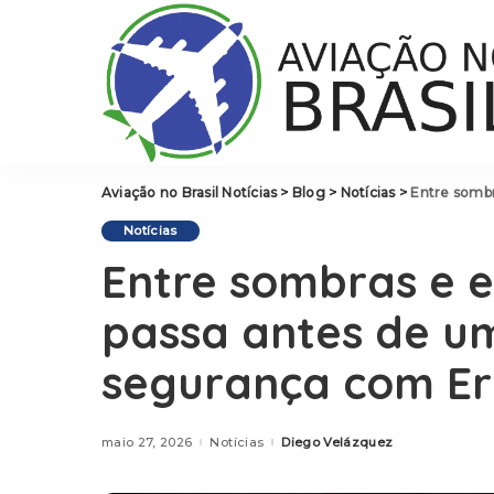
Aviação no Brasil Notícias
>
Blog
>
Notícias
>
Entre sombras e 
Notícias
Entre sombras e e
passa antes de u
segurança com Ern
maio 27, 2026
Notícias
Diego Velázquez
Posted
by