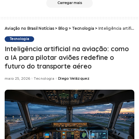
Carregar mais
Aviação no Brasil Notícias
>
Blog
>
Tecnologia
>
Inteligência artificial na aviação: como a IA para pilotar aviões redefine o futuro do transporte aéreo
Tecnologia
Inteligência artificial na aviação: como
a IA para pilotar aviões redefine o
futuro do transporte aéreo
maio 25, 2026
Tecnologia
Diego Velázquez
Posted
by