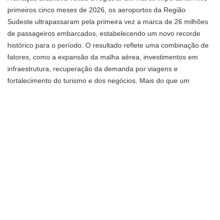
primeiros cinco meses de 2026, os aeroportos da Região
Sudeste ultrapassaram pela primeira vez a marca de 26 milhões
de passageiros embarcados, estabelecendo um novo recorde
histórico para o período. O resultado reflete uma combinação de
fatores, como a expansão da malha aérea, investimentos em
infraestrutura, recuperação da demanda por viagens e
fortalecimento do turismo e dos negócios. Mais do que um
número expressivo, esse desempenho sinaliza mudanças
relevantes para passageiros, companhias aéreas, aeroportos e
toda a cadeia do transporte aéreo. Ao mesmo tempo em que
evidencia o crescimento da demanda, também aumenta a
necessidade de ampliar a capacidade operacional dos terminais
e manter elevados padrões de segurança e eficiência. Entender o
que está por trás desse avanço ajuda a compreender como a
aviação brasileira pode evoluir nos próximos anos.
Por que o recorde de passageiros é importante
para a aviação brasileira?