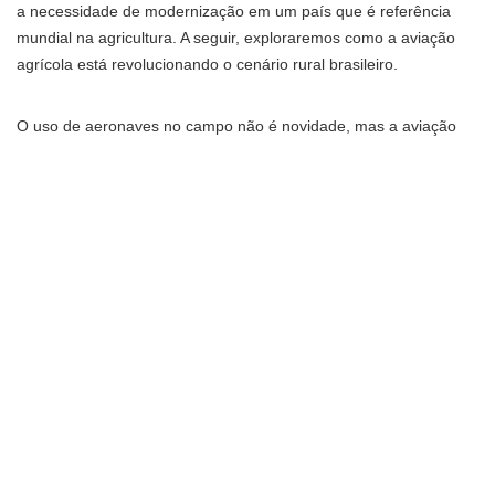
a necessidade de modernização em um país que é referência
mundial na agricultura. A seguir, exploraremos como a aviação
agrícola está revolucionando o cenário rural brasileiro.
O uso de aeronaves no campo não é novidade, mas a aviação
agrícola evoluiu muito nas últimas décadas. Hoje ela permite a
aplicação precisa de defensivos e fertilizantes em grandes áreas,
reduzindo o tempo de trabalho e os custos operacionais. Regiões
de difícil acesso, como lavouras em terrenos acidentados, se
beneficiam diretamente dessa tecnologia. O Sindag destaca que
a aviação agrícola também contribui para a sustentabilidade, já
que a pulverização aérea pode ser mais controlada, evitando
desperdícios. Esse avanço tecnológico é um divisor de águas
para os produtores.
A segurança é outro ponto forte da aviação agrícola no Brasil.
Pilotos passam por treinamentos rigorosos e as aeronaves são
equipadas com sistemas de ponta para garantir operações