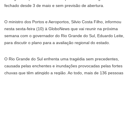
fechado desde 3 de maio e sem previsão de abertura.
O ministro dos Portos e Aeroportos, Silvio Costa Filho, informou
nesta sexta-feira (10) à GloboNews que vai reunir na próxima
semana com o governador do Rio Grande do Sul, Eduardo Leite,
para discutir o plano para a avaliação regional do estado.
O Rio Grande do Sul enfrenta uma tragédia sem precedentes,
causada pelas enchentes e inundações provocadas pelas fortes
chuvas que têm atingido a região. Ao todo, mais de 136 pessoas
já morreram, outras cerca de 400 mil estão fora de suas casas, e
cerca de 90% dos municípios registraram algum tipo de problema
em razão dos temporais.
Segundo Silvio Costa Filho, ainda não está definido o local da
reunião entre ele e Eduardo Leite – se em Brasília ou em Porto
Alegre. Isso porque há uma expectativa em Brasília que o