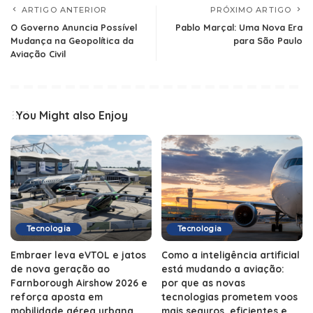
ARTIGO ANTERIOR
PRÓXIMO ARTIGO
O Governo Anuncia Possível
Pablo Marçal: Uma Nova Era
Mudança na Geopolítica da
para São Paulo
Aviação Civil
You Might also Enjoy
Tecnologia
Tecnologia
Embraer leva eVTOL e jatos
Como a inteligência artificial
de nova geração ao
está mudando a aviação:
Farnborough Airshow 2026 e
por que as novas
reforça aposta em
tecnologias prometem voos
mobilidade aérea urbana
mais seguros, eficientes e