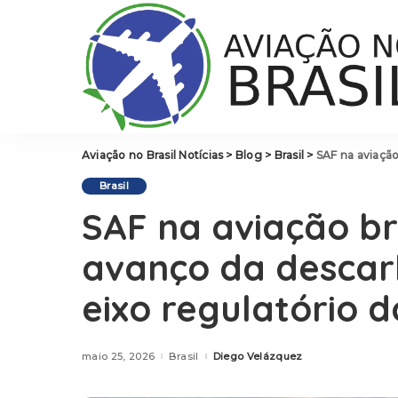
Aviação no Brasil Notícias
>
Blog
>
Brasil
>
SAF na aviação bra
Brasil
SAF na aviação br
avanço da descar
eixo regulatório d
maio 25, 2026
Brasil
Diego Velázquez
Posted
by