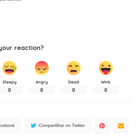
your reaction?
Sleepy
Angry
Dead
Wink
0
0
0
0
acebook
Compartilhar no Twitter